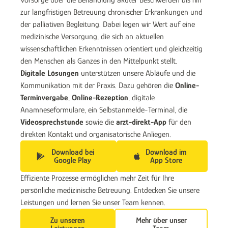
Vorsorge über die Behandlung akuter Beschwerden bis hin
zur langfristigen Betreuung chronischer Erkrankungen und
der palliativen Begleitung. Dabei legen wir Wert auf eine
medizinische Versorgung, die sich an aktuellen
wissenschaftlichen Erkenntnissen orientiert und gleichzeitig
den Menschen als Ganzes in den Mittelpunkt stellt.
Digitale Lösungen
unterstützen unsere Abläufe und die
Kommunikation mit der Praxis. Dazu gehören die
Online-
Terminvergabe
,
Online-Rezeption
, digitale
Anamneseformulare, ein Selbstanmelde-Terminal, die
Videosprechstunde
sowie die
arzt-direkt-App
für den
direkten Kontakt und organisatorische Anliegen.
Download bei
Download im
Google Play
App Store
Effiziente Prozesse ermöglichen mehr Zeit für Ihre
persönliche medizinische Betreuung. Entdecken Sie unsere
Leistungen und lernen Sie unser Team kennen.
Zu unseren
Mehr über unser